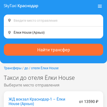
Найти трансфер
Трансферы
/
до
/
отеля Ёлки House
Такси до отеля Ёлки House
Выберите место отправления
ЖД вокзал Краснодар-1 – Ёлки
от 13590 ₽
House (Apxыз)