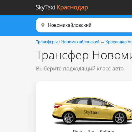
Трансферы
/
Новомихайловский
→
Краснодар А
Трансфер Новоми
Выберите подходящий класс авто
Polo
|
Rio
|
Solaris