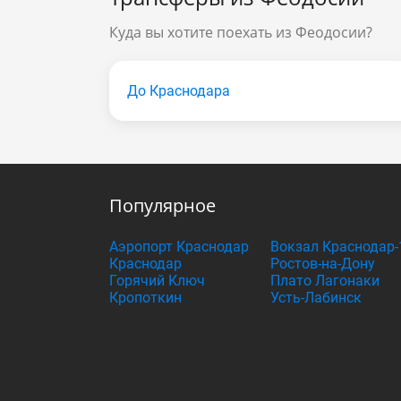
Куда вы хотите поехать из Феодосии?
До Краснодара
Популярное
Аэропорт Краснодар
Вокзал Краснодар-
Краснодар
Ростов-на-Дону
Горячий Ключ
Плато Лагонаки
Кропоткин
Усть-Лабинск