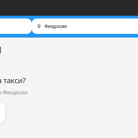
и
 такси?
до Феодосии